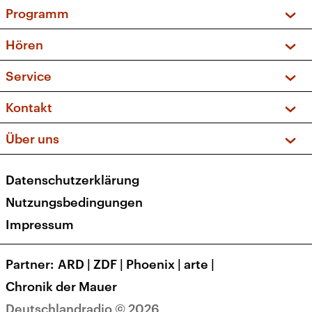
Programm
Vorschau und Rückschau
Hören
Sendungen und Podcasts
Livestream
Service
Musikliste
Frequenzen (UKW + DAB+)
FAQ
Kontakt
Kakadu – Das Kinderprogramm
Apps
Archiv
Hörerservice
Über uns
Newsletter
Social Media
Deutschlandradio
RSS
Datenschutzerklärung
Presse
Veranstaltungen
Nutzungsbedingungen
Karriere
Impressum
Transparenz
Korrekturen und Richtigstellungen
Partner
ARD
|
ZDF
|
Phoenix
|
arte
|
Barrierefreiheit
Chronik der Mauer
Deutschlandradio © 2026