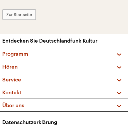
Zur Startseite
Entdecken Sie Deutschlandfunk Kultur
Programm
Vorschau und Rückschau
Hören
Sendungen und Podcasts
Livestream
Service
Musikliste
Frequenzen (UKW + DAB+)
FAQ
Kontakt
Kakadu – Das Kinderprogramm
Apps
Archiv
Hörerservice
Über uns
Newsletter
Social Media
Deutschlandradio
RSS
Datenschutzerklärung
Presse
Veranstaltungen