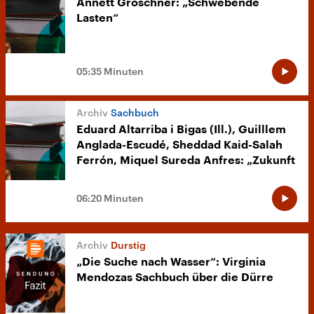
Annett Gröschner: „Schwebende
Lasten“
05:35 Minuten
Sachbuch
Eduard Altarriba i Bigas (Ill.), Guilllem
Anglada-Escudé, Sheddad Kaid-Salah
Ferrón, Miquel Sureda Anfres: „Zukunft
auf dem Mars“
06:20 Minuten
Durstig
„Die Suche nach Wasser“: Virginia
Mendozas Sachbuch über die Dürre