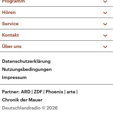
Programm
Vorschau und Rückschau
Hören
Sendungen und Podcasts
Livestream
Service
Musikliste
Frequenzen (UKW + DAB+)
FAQ
Kontakt
Kakadu – Das Kinderprogramm
Apps
Archiv
Hörerservice
Über uns
Newsletter
Social Media
Deutschlandradio
RSS
Datenschutzerklärung
Presse
Veranstaltungen
Nutzungsbedingungen
Karriere
Impressum
Transparenz
Korrekturen und Richtigstellungen
Partner
ARD
|
ZDF
|
Phoenix
|
arte
|
Barrierefreiheit
Chronik der Mauer
Deutschlandradio © 2026