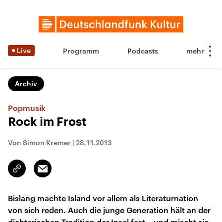
Live
Programm
Podcasts
Archiv
Popmusik
Rock im Frost
Von Simon Kremer
|
28.11.2013
Email
Link
kopieren/teilen
Bislang machte Island vor allem als Literaturnation
von sich reden. Auch die junge Generation hält an der
dichterischen Tradition der Insel fest – und mischt sie