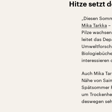
Hitze setzt d
„Diesen Somme
Mika Tarkka
– 
Pilze wachsen
leitet das De
Umweltforschu
Biologiebüche
interessieren 
Auch Mika Tark
Nähe von Saim
Spätsommer Pi
um Trockenhei
deswegen sehe