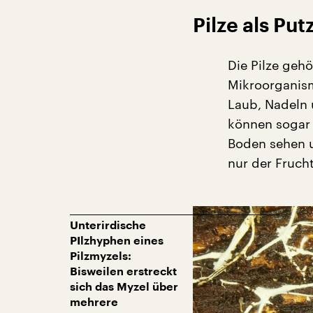
Pilze als Pu
Die Pilze geh
Mikroorganism
Laub, Nadeln 
können sogar 
Boden sehen u
nur der Frucht
Unterirdische
PIlzhyphen eines
Pilzmyzels:
Bisweilen erstreckt
sich das Myzel über
mehrere