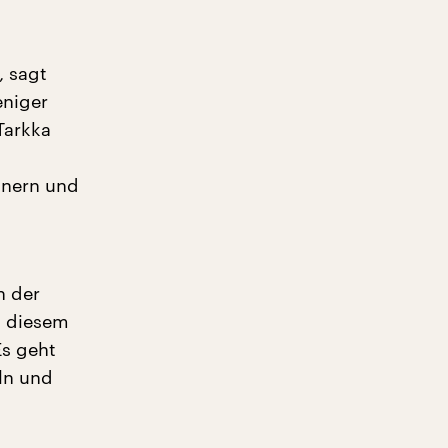
, sagt
eniger
Tarkka
dnern und
n der
n diesem
Es geht
ln und