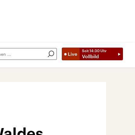
Seit
14:30
Uhr
Live
Vollbild
Waldes