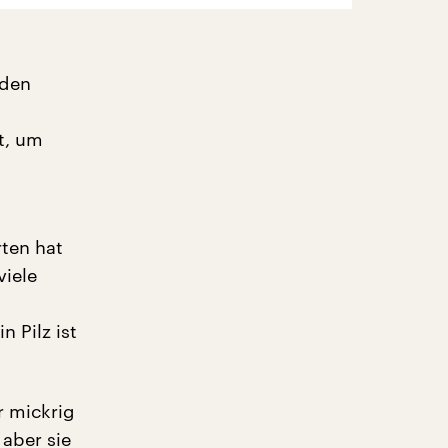
 den
t, um
ten hat
viele
n Pilz ist
r mickrig
aber sie