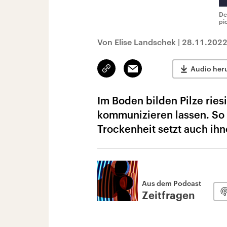
De
pi
Von Elise Landschek
|
28.11.202
Link
Email
Audio her
kopieren/teilen
Im Boden bilden Pilze rie
kommunizieren lassen. So 
Trockenheit setzt auch ihn
Aus dem Podcast
Zeitfragen