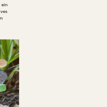
 ein
ives
em