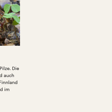
ilze. Die
d auch
 Finnland
ad im