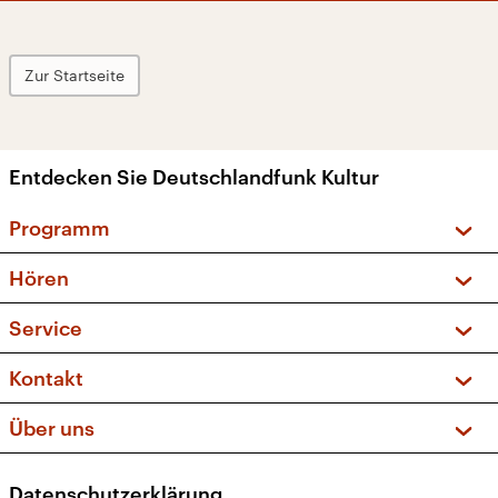
Zur Startseite
Entdecken Sie Deutschlandfunk Kultur
Programm
Vorschau und Rückschau
Hören
Sendungen und Podcasts
Livestream
Service
Musikliste
Frequenzen (UKW + DAB+)
FAQ
Kontakt
Kakadu – Das Kinderprogramm
Apps
Archiv
Hörerservice
Über uns
Newsletter
Social Media
Deutschlandradio
RSS
Datenschutzerklärung