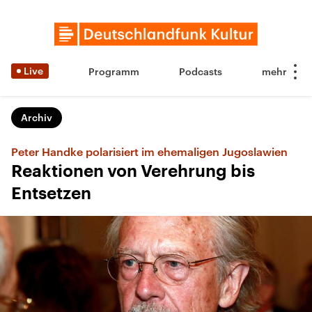
Live
Programm
Podcasts
Archiv
Peter Handke polarisiert im ehemaligen Jugoslawien
Reaktionen von Verehrung bis
Entsetzen