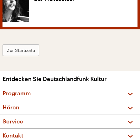
Zur Startseite
Entdecken Sie Deutschlandfunk Kultur
Programm
Vorschau und Rückschau
Hören
Sendungen und Podcasts
Livestream
Service
Musikliste
Frequenzen (UKW + DAB+)
FAQ
Kontakt
Kakadu – Das Kinderprogramm