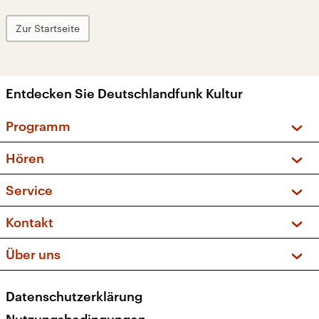
Zur Startseite
Entdecken Sie Deutschlandfunk Kultur
Programm
Vorschau und Rückschau
Hören
Sendungen und Podcasts
Livestream
Service
Musikliste
Frequenzen (UKW + DAB+)
FAQ
Kontakt
Kakadu – Das Kinderprogramm
Apps
Archiv
Hörerservice
Über uns
Newsletter
Social Media
Deutschlandradio
RSS
Datenschutzerklärung
Presse
Veranstaltungen