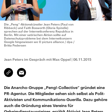
Die „Peng“-Aktionskünstler Jean Peters (Paul von
Ribbeck) und Faith Bosworth (Gloria Spindle)
sprechen auf der Internetkonferenz Republica in
Berlin. Mit einer satirischen Aktion sollte auf
Datenschutzprobleme bei dem Internetkonzern
Google hingewiesen we
© picture alliance / dpa /
Britta Pedersen
Jean Peters im Gespräch mit Max Oppel
|
06.11.2015
Email
Link
kopieren/teilen
Die Anarcho-Gruppe „Peng!-Collective“ gründet eine
PR-Agentur. Die Mitglieder sehen sich selbst als Polit-
Aktivisten und Kommunikations-Guerilla. Dazu gehöre
auch die Gründung eines Vereins für
Geheimdienstaussteiger, erzählt Aktivist Jean Peters.