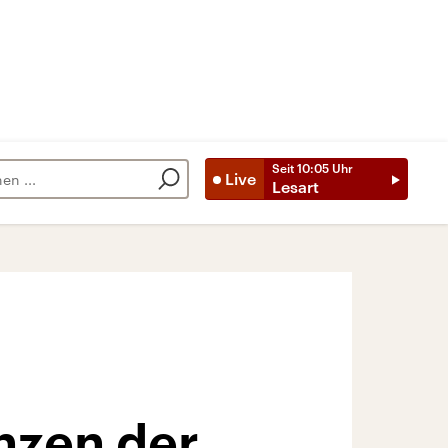
Seit
10:05
Uhr
Live
Lesart
enzen der