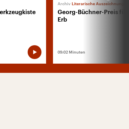
Literarische Auszeichnung
Werkzeugkiste
Georg-Büchner-Preis für 
Erb
09:02 Minuten