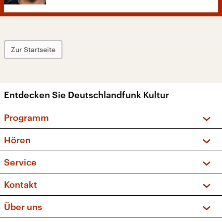
Zur Startseite
Entdecken Sie Deutschlandfunk Kultur
Programm
Vorschau und Rückschau
Hören
Sendungen und Podcasts
Livestream
Service
Musikliste
Frequenzen (UKW + DAB+)
FAQ
Kontakt
Kakadu – Das Kinderprogramm
Apps
Archiv
Hörerservice
Über uns
Newsletter
Social Media