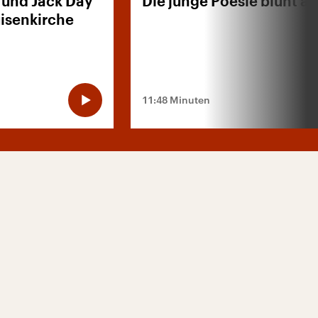
 und Jack Day
Die junge Poesie blüht au
uisenkirche
11:48 Minuten