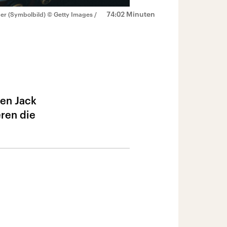
74:02 Minuten
der (Symbolbild)
© Getty Images /
ten Jack
eren die