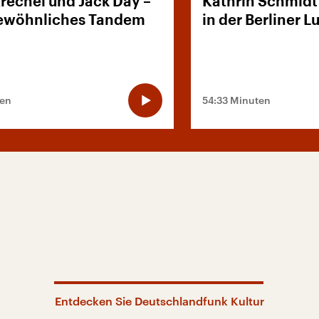
Krechel und Jack Day –
Kathrin Schmidt
ewöhnliches Tandem
in der Berliner L
ten
54:33 Minuten
Entdecken Sie Deutschlandfunk Kultur