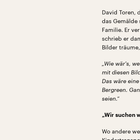
David Toren, d
das Gemälde s
Familie. Er ve
schrieb er dam
Bilder träume
„Wie wär's, w
mit diesen Bi
Das wäre eine 
Bergreen. Gan
seien.“
„Wir suchen w
Wo andere wei