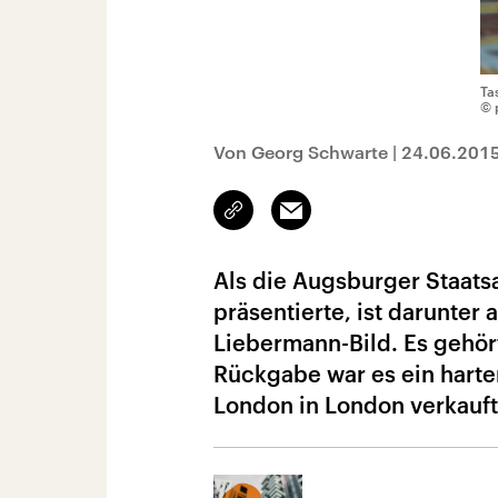
Ta
© 
Von Georg Schwarte
|
24.06.201
Link
Email
kopieren/teilen
Als die Augsburger Staats
präsentierte, ist darunter
Liebermann-Bild. Es gehört
Rückgabe war es ein harte
London in London verkauft