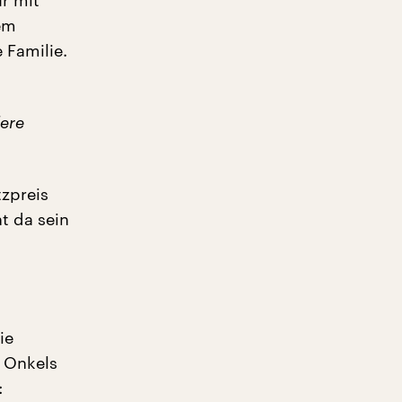
r mit
nem
 Familie.
dere
zpreis
t da sein
ie
s Onkels
: