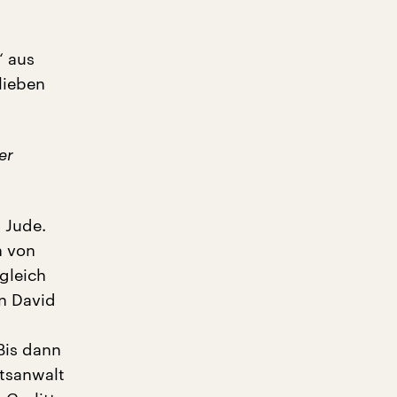
“ aus
lieben
er
 Jude.
n von
ugleich
on David
Bis dann
atsanwalt