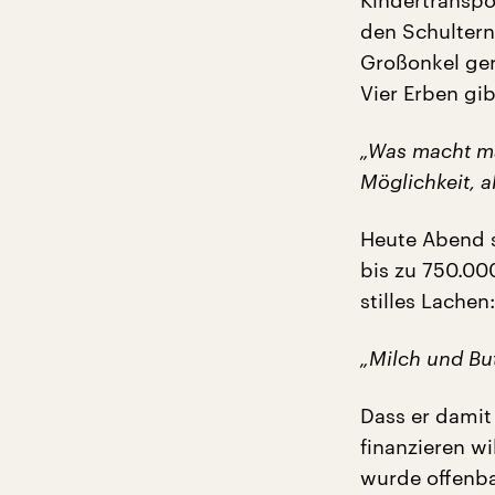
Kindertranspo
den Schultern.
Großonkel ger
Vier Erben gib
„Was macht ma
Möglichkeit, a
Heute Abend s
bis zu 750.00
stilles Lachen:
„Milch und But
Dass er damit
finanzieren wi
wurde offenba