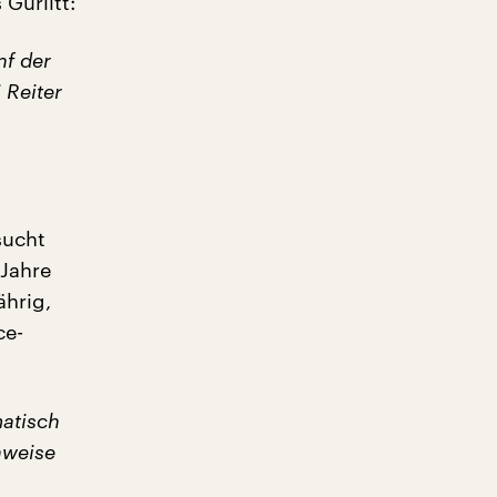
Gurlitt:
nf der
 Reiter
sucht
 Jahre
ährig,
ce-
atisch
hweise