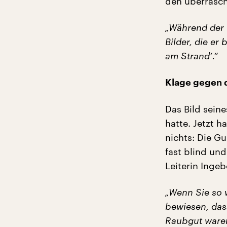
den überrasch
„Während der P
Bilder, die er
am Strand‘.“
Klage gegen 
Das Bild sein
hatte. Jetzt h
nichts: Die Gu
fast blind und
Leiterin Ingeb
„Wenn Sie so 
bewiesen, dass
Raubgut waren