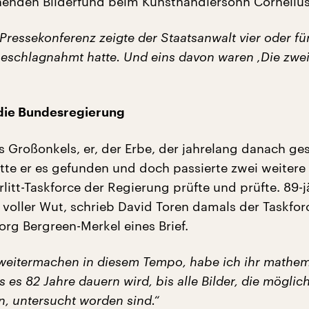
enden Bilderfund beim Kunsthändlersohn Cornelius 
ressekonferenz zeigte der Staatsanwalt vier oder fü
 beschlagnahmt hatte. Und eins davon waren ‚Die zwei
die Bundesregierung
es Großonkels, er, der Erbe, der jahrelang danach ge
atte er es gefunden und doch passierte zwei weitere
rlitt-Taskforce der Regierung prüfte und prüfte. 89-j
 voller Wut, schrieb David Toren damals der Taskfor
org Bergreen-Merkel eines Brief.
weitermachen in diesem Tempo, habe ich ihr mathem
 es 82 Jahre dauern wird, bis alle Bilder, die möglic
, untersucht worden sind.“