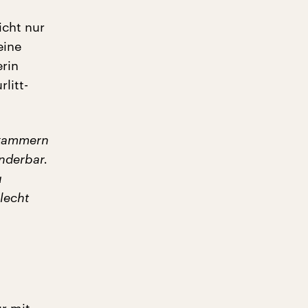
icht nur
eine
erin
litt-
skammern
nderbar.
u
lecht