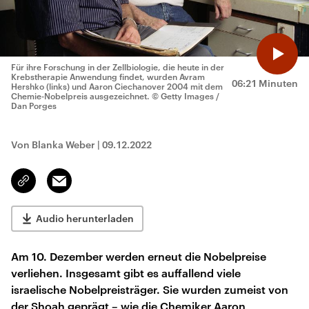
Für ihre Forschung in der Zellbiologie, die heute in der
Krebstherapie Anwendung findet, wurden Avram
06:21 Minuten
Hershko (links) und Aaron Ciechanover 2004 mit dem
Chemie-Nobelpreis ausgezeichnet.
© Getty Images /
Dan Porges
Von Blanka Weber
|
09.12.2022
Email
Link
kopieren/teilen
Audio herunterladen
Am 10. Dezember werden erneut die Nobelpreise
verliehen. Insgesamt gibt es auffallend viele
israelische Nobelpreisträger. Sie wurden zumeist von
der Shoah geprägt – wie die Chemiker Aaron