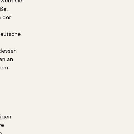
 webt sie
ße,
n der
deutsche
 dessen
en an
llem
tigen
re
e