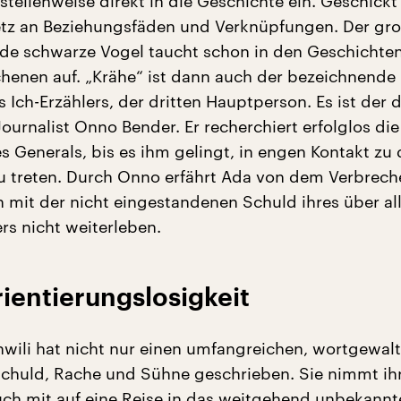
stellenweise direkt in die Geschichte ein. Geschickt
etz an Beziehungsfäden und Verknüpfungen. Der gro
de schwarze Vogel taucht schon in den Geschichte
chenen auf. „Krähe“ ist dann auch der bezeichnende
 Ich-Erzählers, der dritten Hauptperson. Es ist der 
Journalist Onno Bender. Er recherchiert erfolglos die
s Generals, bis es ihm gelingt, in engen Kontakt zu
u treten. Durch Onno erfährt Ada von dem Verbrech
 mit der nicht eingestandenen Schuld ihres über a
rs nicht weiterleben.
ientierungslosigkeit
hwili hat nicht nur einen umfangreichen, wortgewal
chuld, Rache und Sühne geschrieben. Sie nimmt ih
uch mit auf eine Reise in das weitgehend unbekannt