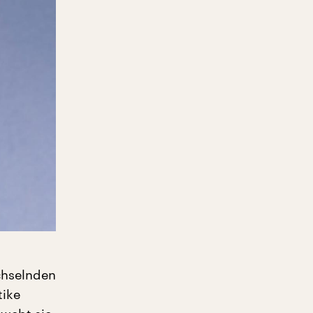
chselnden
tike