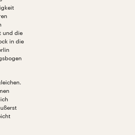
igkeit
ren
n
t und die
ck in die
rlin
ngsbogen
leichen.
mmen
ich
Äußerst
icht