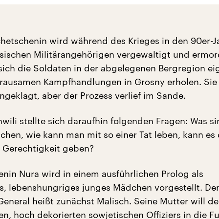
chetschenin wird während des Krieges in den 90er-J
ssischen Militärangehörigen vergewaltigt und ermor
 sich die Soldaten in der abgelegenen Bergregion ei
grausamen Kampfhandlungen in Grosny erholen. Si
angeklagt, aber der Prozess verlief im Sande.
wili stellte sich daraufhin folgenden Fragen: Was si
schen, wie kann man mit so einer Tat leben, kann es
 Gerechtigkeit geben?
enin Nura wird in einem ausführlichen Prolog als
s, lebenshungriges junges Mädchen vorgestellt. De
General heißt zunächst Malisch. Seine Mutter will d
en, hoch dekorierten sowjetischen Offiziers in die F