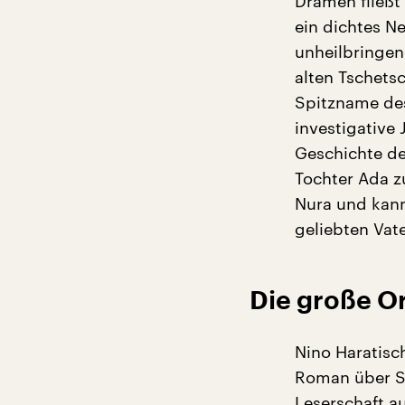
Dramen fließt 
ein dichtes N
unheilbringen
alten Tschets
Spitzname des
investigative 
Geschichte de
Tochter Ada z
Nura und kann
geliebten Vate
Die große Or
Nino Haratisc
Roman über S
Leserschaft a