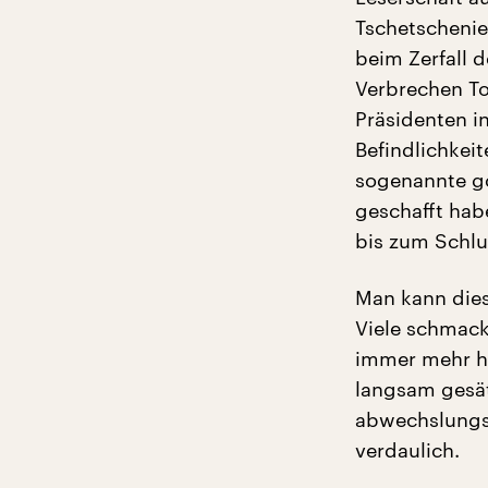
Tschetschenien
beim Zerfall 
Verbrechen To
Präsidenten i
Befindlichkei
sogenannte go
geschafft hab
bis zum Schlu
Man kann dies
Viele schmac
immer mehr hi
langsam gesät
abwechslungsr
verdaulich.