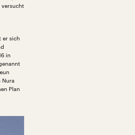
, versucht
 er sich
nd
16 in
 genannt
neun
n Nura
hen Plan