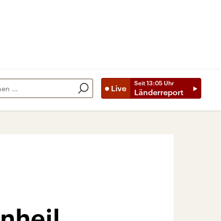
Seit
13:05
Uhr
Live
Länderreport
nheil