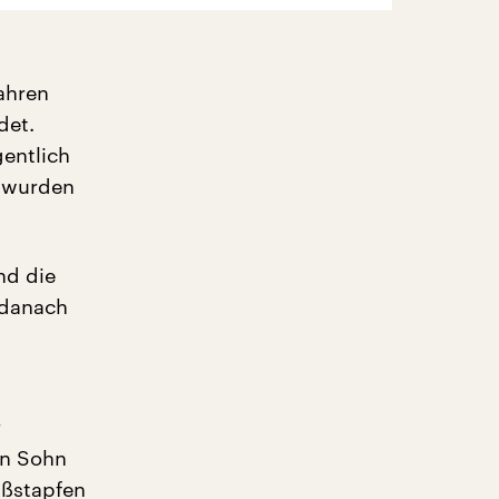
ahren
det.
gentlich
e wurden
nd die
 danach
r
en Sohn
ußstapfen