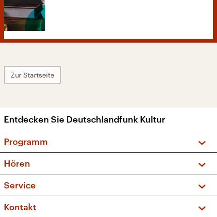
Zur Startseite
Entdecken Sie Deutschlandfunk Kultur
Programm
Vorschau und Rückschau
Hören
Sendungen und Podcasts
Livestream
Service
Musikliste
Frequenzen (UKW + DAB+)
FAQ
Kontakt
Kakadu – Das Kinderprogramm