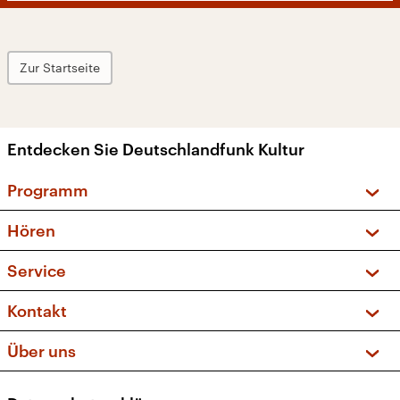
Zur Startseite
Entdecken Sie Deutschlandfunk Kultur
Programm
Vorschau und Rückschau
Hören
Sendungen und Podcasts
Livestream
Service
Musikliste
Frequenzen (UKW + DAB+)
FAQ
Kontakt
Kakadu – Das Kinderprogramm
Apps
Archiv
Hörerservice
Über uns
Newsletter
Social Media
Deutschlandradio
RSS