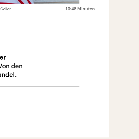
10:48 Minuten
Geller
er
 Von den
andel.