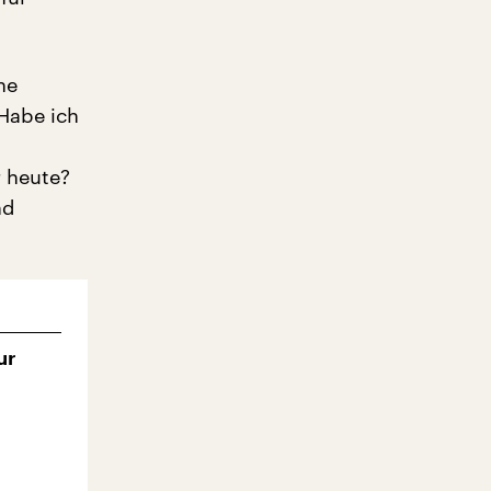
ne
 Habe ich
 heute?
nd
ur