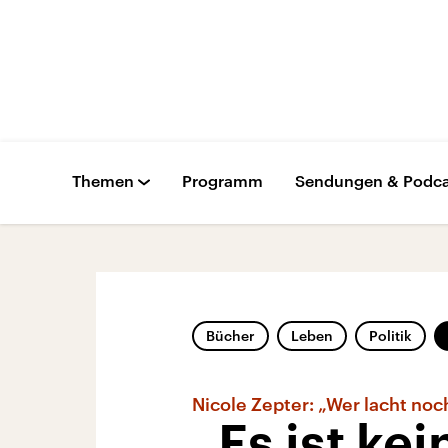
Themen
Programm
Sendungen & Podca
Bücher
Leben
Politik
Nicole Zepter: „Wer lacht no
„Es ist kei