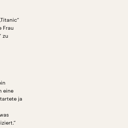
Titanic“
e Frau
“ zu
ein
h eine
artete ja
 was
ziert.“