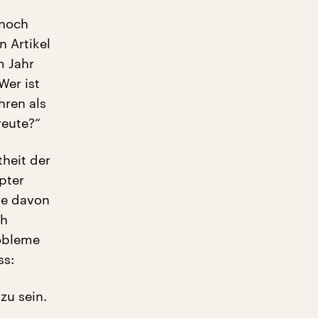
 noch
 Artikel
m Jahr
Wer ist
hren als
reute?“
theit der
pter
lle davon
ch
robleme
ss:
 zu sein.