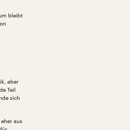
rum bleibt
von
ik, aber
e Teil
nde sich
 eher aus
für