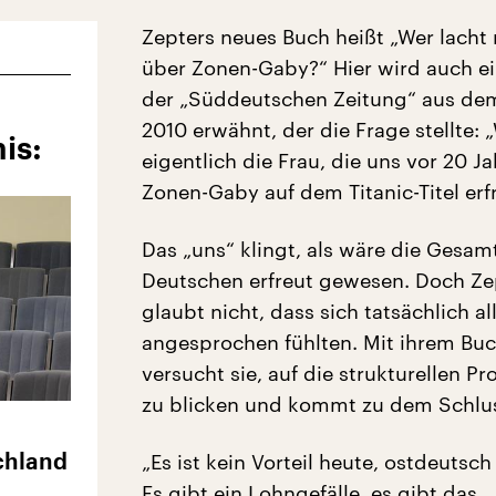
Zepters neues Buch heißt „Wer lacht
über Zonen-Gaby?“ Hier wird auch ein
der „Süddeutschen Zeitung“ aus de
-
2010 erwähnt, der die Frage stellte: „
is:
eigentlich die Frau, die uns vor 20 Ja
Zonen-Gaby auf dem Titanic-Titel erf
Das „uns“ klingt, als wäre die Gesam
Deutschen erfreut gewesen. Doch Ze
glaubt nicht, dass sich tatsächlich a
angesprochen fühlten. Mit ihrem Bu
versucht sie, auf die strukturellen P
zu blicken und kommt zu dem Schlu
„Es ist kein Vorteil heute, ostdeutsch
chland
Es gibt ein Lohngefälle, es gibt das