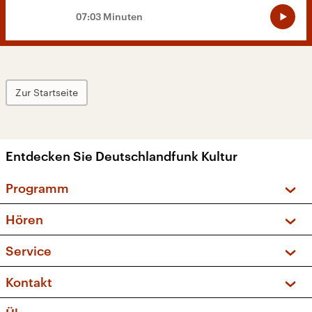
07:03 Minuten
Zur Startseite
Entdecken Sie Deutschlandfunk Kultur
Programm
Vorschau und Rückschau
Hören
Sendungen und Podcasts
Livestream
Service
Musikliste
Frequenzen (UKW + DAB+)
FAQ
Kontakt
Kakadu – Das Kinderprogramm
Apps
Archiv
Hörerservice