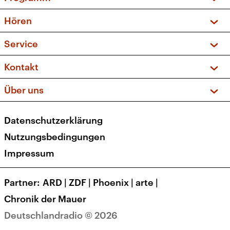
Vorschau und Rückschau
Hören
Sendungen und Podcasts
Livestream
Service
Musikliste
Frequenzen (UKW + DAB+)
FAQ
Kontakt
Kakadu – Das Kinderprogramm
Apps
Archiv
Hörerservice
Über uns
Newsletter
Social Media
Deutschlandradio
RSS
Datenschutzerklärung
Presse
Veranstaltungen
Nutzungsbedingungen
Karriere
Impressum
Transparenz
Korrekturen und Richtigstellungen
Partner
ARD
|
ZDF
|
Phoenix
|
arte
|
Barrierefreiheit
Chronik der Mauer
Deutschlandradio © 2026