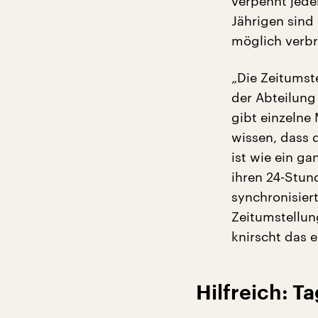
verpennt jede
Jährigen sind
möglich verbr
„Die Zeitumste
der Abteilung
gibt einzelne 
wissen, dass 
ist wie ein ga
ihren 24-Stu
synchronisiert
Zeitumstellun
knirscht das e
Hilfreich: T