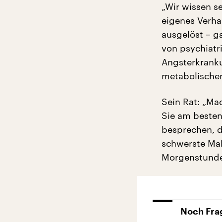
„Wir wissen s
eigenes Verha
ausgelöst – g
von psychiatr
Angsterkranku
metabolischen
Sein Rat: „Ma
Sie am besten
besprechen, d
schwerste Mah
Morgenstunden
Noch Fra