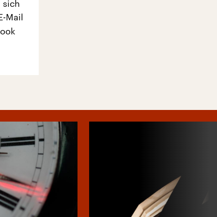
 sich
E-Mail
book