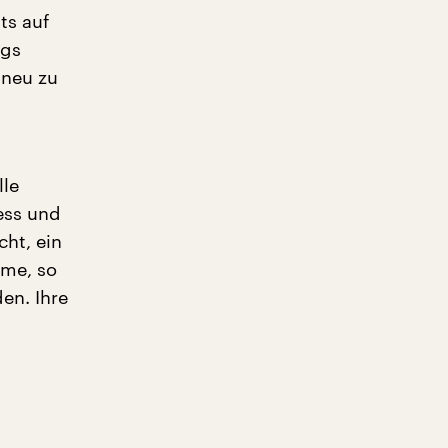
ts auf
ags
 neu zu
lle
ess und
cht, ein
eme, so
en. Ihre