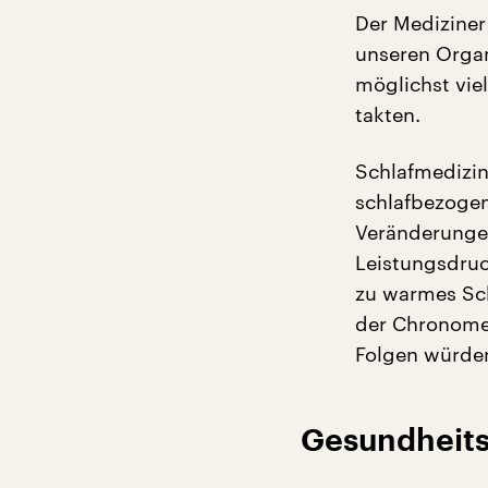
Der Mediziner
unseren Organ
möglichst vie
takten.
Schlafmedizin
schlafbezogen
Veränderunge
Leistungsdruck
zu warmes Sch
der Chronomed
Folgen würden
Gesundheits