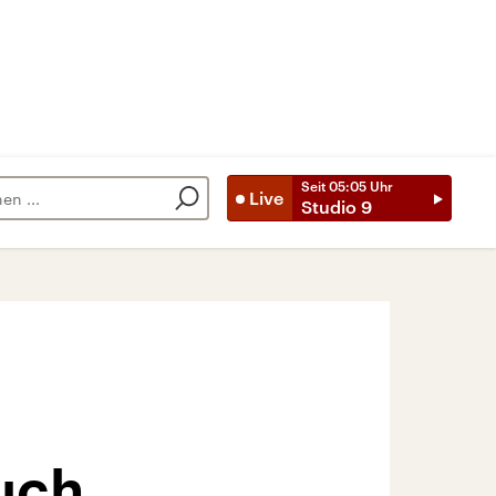
Seit
05:05
Uhr
Live
Studio 9
uch