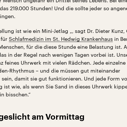
r Mensch ungefähr ein Drittel seines Lebens. Bei ei
 das 219.000 Stunden! Und die sollte jeder so ange
ingen.
llung ist wie ein Mini-Jetlag „, sagt Dr. Dieter Kunz,
 für
Schlafmedizin im St. Hedwig Krankenhaus
in Ber
Menschen, für die diese Stunde eine Belastung ist. 
das in der Regel nach wenigen Tagen vorbei ist. Uns
nz feines Uhrwerk mit vielen Rädchen. Jede einzelne 
nden-Rhythmus – und die müssen gut miteinander
 sein, damit sie gut funktionieren. Und jede Form v
g ist wie, als wenn Sie Sand in dieses Uhrwerk kipp
in bisschen.“
ageslicht am Vormittag