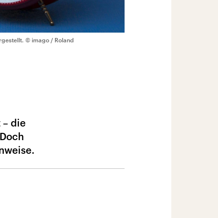
gestellt.
© imago / Roland
 – die
 Doch
inweise.