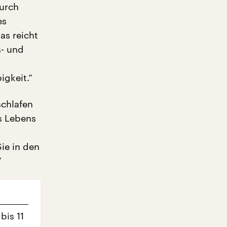
durch
es
as reicht
s- und
igkeit.“
schlafen
s Lebens
ie in den
“
bis 11