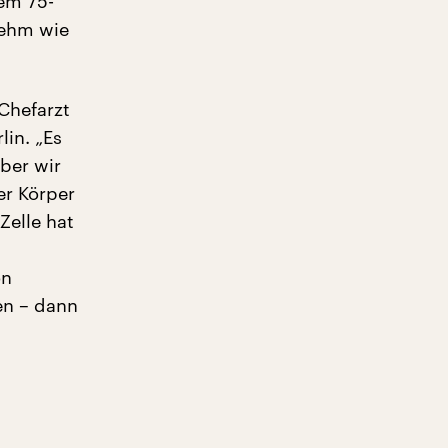
nem 75-
nehm wie
 Chefarzt
lin. „Es
Aber wir
er Körper
Zelle hat
on
en – dann