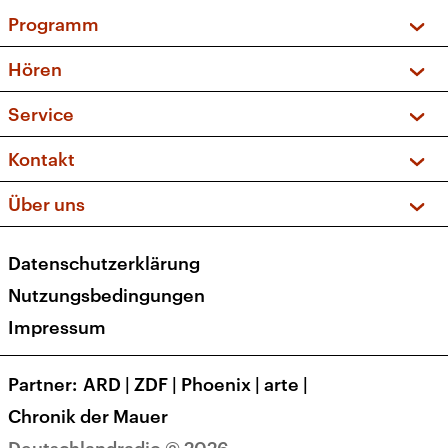
Programm
Vorschau und Rückschau
Hören
Sendungen und Podcasts
Livestream
Service
Musikliste
Frequenzen (UKW + DAB+)
FAQ
Kontakt
Kakadu – Das Kinderprogramm
Apps
Archiv
Hörerservice
Über uns
Newsletter
Social Media
Deutschlandradio
RSS
Datenschutzerklärung
Presse
Veranstaltungen
Nutzungsbedingungen
Karriere
Impressum
Transparenz
Korrekturen und Richtigstellungen
Partner
ARD
|
ZDF
|
Phoenix
|
arte
|
Barrierefreiheit
Chronik der Mauer