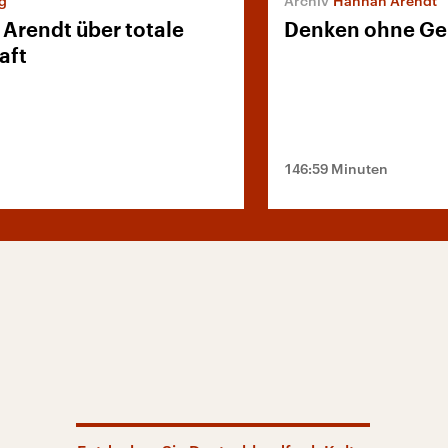
g
Hannah Arendt
Arendt über totale
Denken ohne Ge
aft
146:59 Minuten