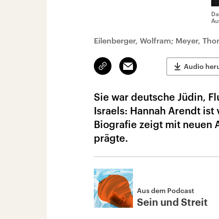
Da
Au
Eilenberger, Wolfram; Meyer, Th
Link
Email
Audio her
kopieren/teilen
Sie war deutsche Jüdin, Flu
Israels: Hannah Arendt ist
Biografie zeigt mit neuen
prägte.
Aus dem Podcast
Sein und Streit