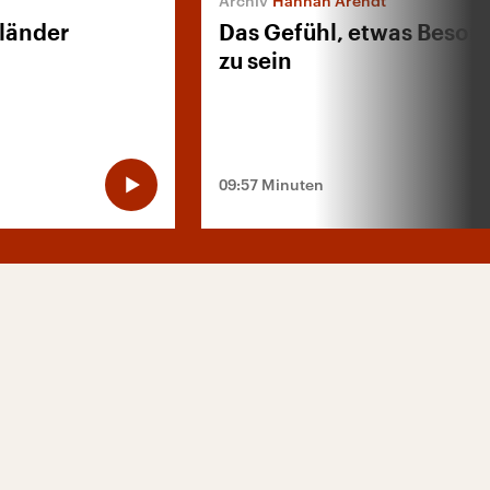
Hannah Arendt
länder
Das Gefühl, etwas Beson
zu sein
09:57 Minuten