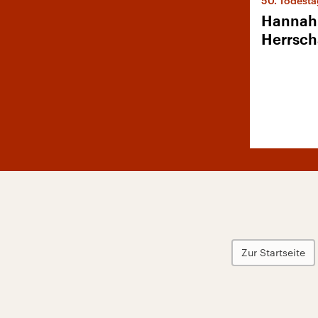
50. Todesta
Hannah 
Herrsch
Zur Startseite