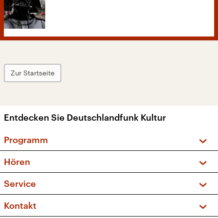
Zur Startseite
Entdecken Sie Deutschlandfunk Kultur
Programm
Vorschau und Rückschau
Hören
Sendungen und Podcasts
Livestream
Service
Musikliste
Frequenzen (UKW + DAB+)
FAQ
Kontakt
Kakadu – Das Kinderprogramm
Apps