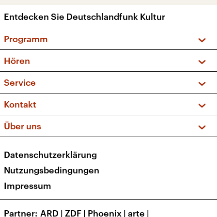
Entdecken Sie Deutschlandfunk Kultur
Programm
Vorschau und Rückschau
Hören
Sendungen und Podcasts
Livestream
Service
Musikliste
Frequenzen (UKW + DAB+)
FAQ
Kontakt
Kakadu – Das Kinderprogramm
Apps
Archiv
Hörerservice
Über uns
Newsletter
Social Media
Deutschlandradio
RSS
Datenschutzerklärung
Presse
Veranstaltungen
Nutzungsbedingungen
Karriere
Impressum
Transparenz
Korrekturen und Richtigstellungen
Partner
ARD
|
ZDF
|
Phoenix
|
arte
|