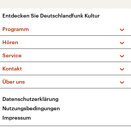
Entdecken Sie Deutschlandfunk Kultur
Programm
Vorschau und Rückschau
Hören
Sendungen und Podcasts
Livestream
Service
Musikliste
Frequenzen (UKW + DAB+)
FAQ
Kontakt
Kakadu – Das Kinderprogramm
Apps
Archiv
Hörerservice
Über uns
Newsletter
Social Media
Deutschlandradio
RSS
Datenschutzerklärung
Presse
Veranstaltungen
Nutzungsbedingungen
Karriere
Impressum
Transparenz
Korrekturen und Richtigstellungen