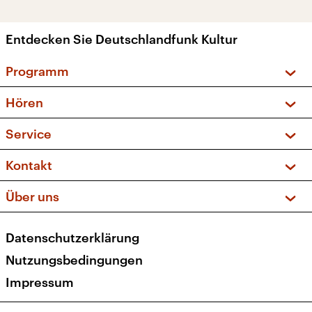
Entdecken Sie Deutschlandfunk Kultur
Programm
Vorschau und Rückschau
Hören
Sendungen und Podcasts
Livestream
Service
Musikliste
Frequenzen (UKW + DAB+)
FAQ
Kontakt
Kakadu – Das Kinderprogramm
Apps
Archiv
Hörerservice
Über uns
Newsletter
Social Media
Deutschlandradio
RSS
Datenschutzerklärung
Presse
Veranstaltungen
Nutzungsbedingungen
Karriere
Impressum
Transparenz
Korrekturen und Richtigstellungen