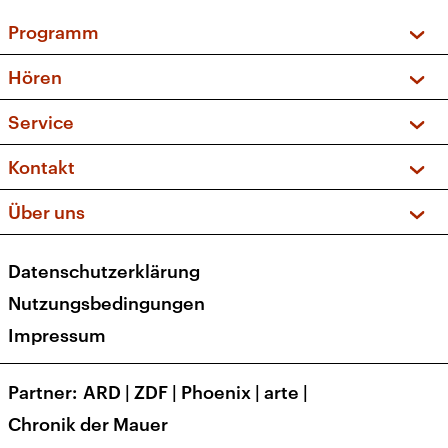
Programm
Vorschau und Rückschau
Hören
Sendungen und Podcasts
Livestream
Service
Musikliste
Frequenzen (UKW + DAB+)
FAQ
Kontakt
Kakadu – Das Kinderprogramm
Apps
Archiv
Hörerservice
Über uns
Newsletter
Social Media
Deutschlandradio
RSS
Datenschutzerklärung
Presse
Veranstaltungen
Nutzungsbedingungen
Karriere
Impressum
Transparenz
Korrekturen und Richtigstellungen
Partner
ARD
|
ZDF
|
Phoenix
|
arte
|
Barrierefreiheit
Chronik der Mauer