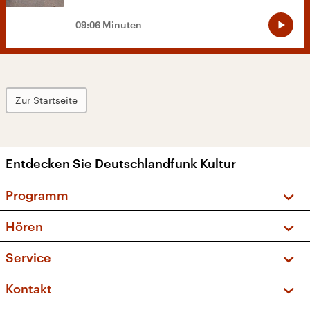
09:06 Minuten
Zur Startseite
Entdecken Sie Deutschlandfunk Kultur
Programm
Vorschau und Rückschau
Hören
Sendungen und Podcasts
Livestream
Service
Musikliste
Frequenzen (UKW + DAB+)
FAQ
Kontakt
Kakadu – Das Kinderprogramm
Apps
Archiv