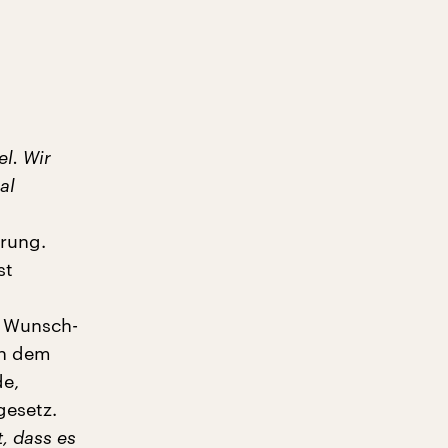
l. Wir
al
erung.
st
n Wunsch-
on dem
de,
gesetz.
t, dass es