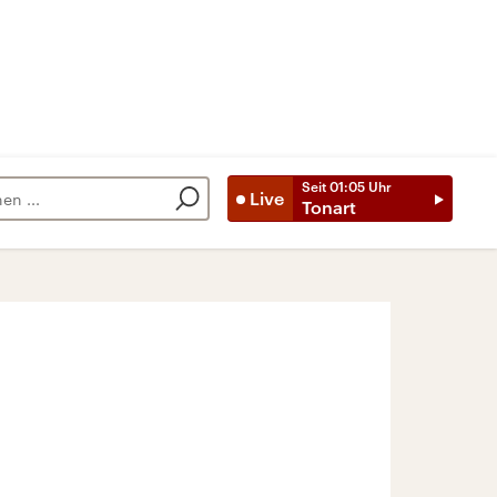
Seit
01:05
Uhr
Live
Tonart