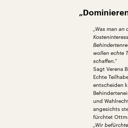
„Dominieren
„Was man an d
Kosteninteres
Behindertenrec
wollen echte T
schaffen.“
Sagt Verena B
Echte Teilhab
entscheiden k
Behindertenei
und Wahlrecht
angesichts st
fürchtet Ottm
„Wir befürchte