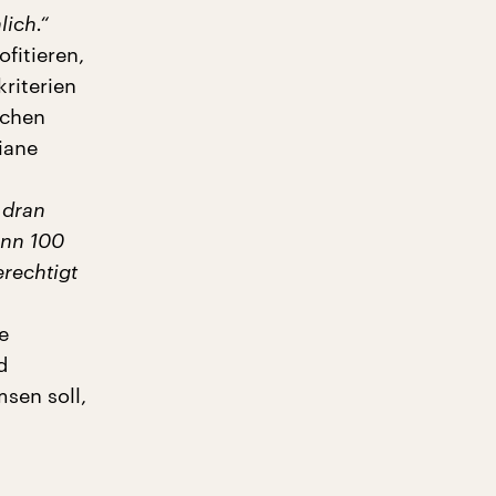
ich.“
fitieren,
riterien
ichen
iane
 dran
ann 100
rechtigt
e
d
sen soll,