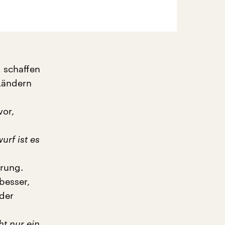
 schaffen
Ländern
vor,
rf ist es
erung.
besser,
 der
ht nur ein