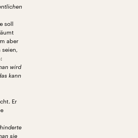
entlichen
 soll
 räumt
em aber
 seien,
:
 man wird
das kann
cht. Er
te
ehinderte
man sie