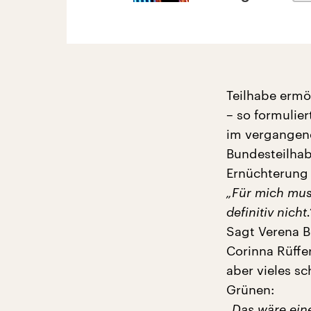
Teilhabe ermö
– so formulie
im vergangene
Bundesteilhabe
Ernüchterung 
„Für mich mus
definitiv nicht.
Sagt Verena B
Corinna Rüffe
aber vieles sc
Grünen:
„Das wäre eine