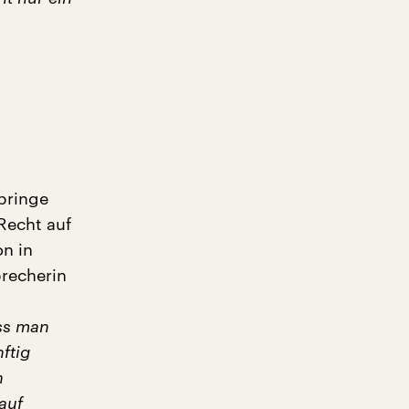
 bringe
Recht auf
n in
precherin
ss man
ftig
n
auf