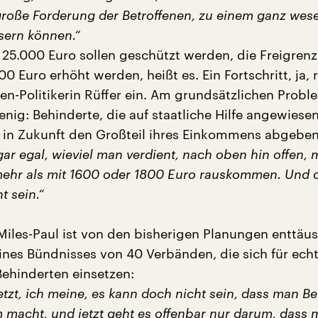
große Forderung der Betroffenen, zu einem ganz wes
sern können.“
25.000 Euro sollen geschützt werden, die Freigrenze
0 Euro erhöht werden, heißt es. Ein Fortschritt, ja,
en-Politikerin Rüffer ein. Am grundsätzlichen Probl
nig: Behinderte, die auf staatliche Hilfe angewiesen
in Zukunft den Großteil ihres Einkommens abgeben
gar egal, wieviel man verdient, nach oben hin offen,
ehr als mit 1600 oder 1800 Euro rauskommen. Und 
t sein.“
iles-Paul ist von den bisherigen Planungen enttäus
eines Bündnisses von 40 Verbänden, die sich für ech
Behinderten einsetzen:
etzt, ich meine, es kann doch nicht sein, dass man B
macht, und jetzt geht es offenbar nur darum, dass 