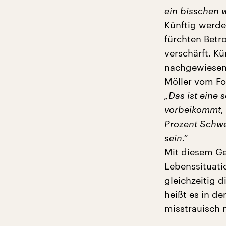
ein bisschen 
Künftig werde
fürchten Betr
verschärft. K
nachgewiesen 
Möller vom Fo
„Das ist eine 
vorbeikommt, 
Prozent Schwe
sein.“
Mit diesem G
Lebenssituat
gleichzeitig 
heißt es in de
misstrauisch 