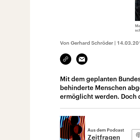
Me
sc
Von Gerhard Schröder
|
14.03.20
Link
Email
kopieren/teilen
Mit dem geplanten Bundest
behinderte Menschen abge
ermöglicht werden. Doch de
Aus dem Podcast
Zeitfragen