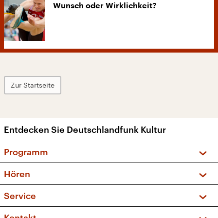
Wunsch oder Wirklichkeit?
Zur Startseite
Entdecken Sie Deutschlandfunk Kultur
Programm
Vorschau und Rückschau
Hören
Sendungen und Podcasts
Livestream
Service
Musikliste
Frequenzen (UKW + DAB+)
FAQ
Kontakt
Kakadu – Das Kinderprogramm