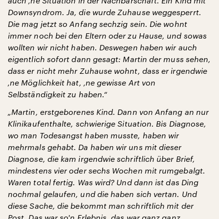
auch ‚ne Situation in der Nachbarschaft. Ein Kind mit
Downsyndrom. Ja, die wurde Zuhause weggesperrt.
Die mag jetzt so Anfang sechzig sein. Die wohnt
immer noch bei den Eltern oder zu Hause, und sowas
wollten wir nicht haben. Deswegen haben wir auch
eigentlich sofort dann gesagt: Martin der muss sehen,
dass er nicht mehr Zuhause wohnt, dass er irgendwie
‚ne Möglichkeit hat, ‚ne gewisse Art von
Selbständigkeit zu haben.“
„Martin, erstgeborenes Kind. Dann von Anfang an nur
Klinikaufenthalte, schwierige Situation. Bis Diagnose,
wo man Todesangst haben musste, haben wir
mehrmals gehabt. Da haben wir uns mit dieser
Diagnose, die kam irgendwie schriftlich über Brief,
mindestens vier oder sechs Wochen mit rumgebalgt.
Waren total fertig. Was wird? Und dann ist das Ding
nochmal gelaufen, und die haben sich vertan. Und
diese Sache, die bekommt man schriftlich mit der
Post. Das war so'n Erlebnis, das war ganz ganz