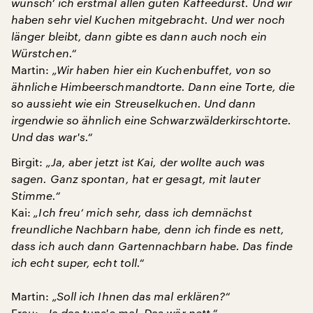
wünsch‘ ich erstmal allen guten Kaffeedurst. Und wir
haben sehr viel Kuchen mitgebracht. Und wer noch
länger bleibt, dann gibte es dann auch noch ein
Würstchen.“
Martin:
„Wir haben hier ein Kuchenbuffet, von so
ähnliche Himbeerschmandtorte. Dann eine Torte, die
so aussieht wie ein Streuselkuchen. Und dann
irgendwie so ähnlich eine Schwarzwälderkirschtorte.
Und das war's.“
Birgit:
„Ja, aber jetzt ist Kai, der wollte auch was
sagen. Ganz spontan, hat er gesagt, mit lauter
Stimme.“
Kai:
„Ich freu‘ mich sehr, dass ich demnächst
freundliche Nachbarn habe, denn ich finde es nett,
dass ich auch dann Gartennachbarn habe. Das finde
ich echt super, echt toll.“
Martin:
„Soll ich Ihnen das mal erklären?“
Frau:
„Ja das tuns'e mal. Das wär nett.“