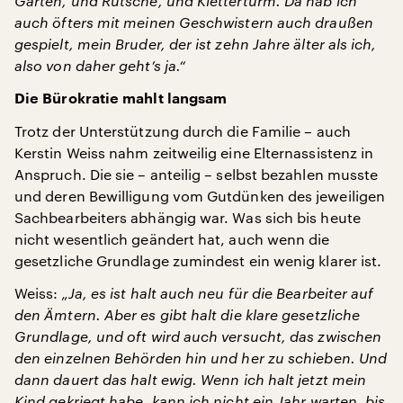
Garten, und Rutsche, und Kletterturm. Da hab ich
auch öfters mit meinen Geschwistern auch draußen
gespielt, mein Bruder, der ist zehn Jahre älter als ich,
also von daher geht’s ja.“
Die Bürokratie mahlt langsam
Trotz der Unterstützung durch die Familie – auch
Kerstin Weiss nahm zeitweilig eine Elternassistenz in
Anspruch. Die sie – anteilig – selbst bezahlen musste
und deren Bewilligung vom Gutdünken des jeweiligen
Sachbearbeiters abhängig war. Was sich bis heute
nicht wesentlich geändert hat, auch wenn die
gesetzliche Grundlage zumindest ein wenig klarer ist.
Weiss:
„Ja, es ist halt auch neu für die Bearbeiter auf
den Ämtern. Aber es gibt halt die klare gesetzliche
Grundlage, und oft wird auch versucht, das zwischen
den einzelnen Behörden hin und her zu schieben. Und
dann dauert das halt ewig. Wenn ich halt jetzt mein
Kind gekriegt habe, kann ich nicht ein Jahr warten, bis