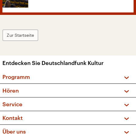
Zur Startseite
Entdecken Sie Deutschlandfunk Kultur
Programm
Vorschau und Rückschau
Hören
Sendungen und Podcasts
Livestream
Service
Musikliste
Frequenzen (UKW + DAB+)
FAQ
Kontakt
Kakadu – Das Kinderprogramm
Apps
Archiv
Hörerservice
Über uns
Newsletter