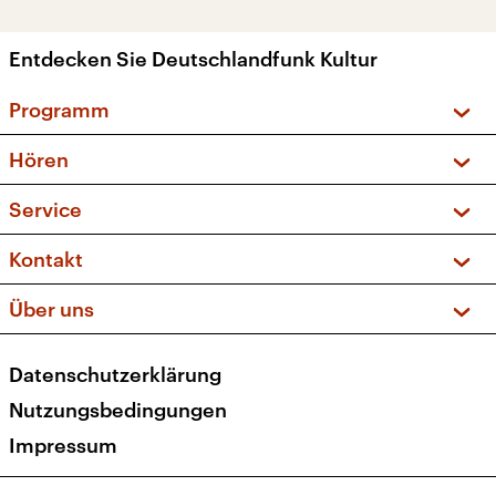
Entdecken Sie Deutschlandfunk Kultur
Programm
Vorschau und Rückschau
Hören
Sendungen und Podcasts
Livestream
Service
Musikliste
Frequenzen (UKW + DAB+)
FAQ
Kontakt
Kakadu – Das Kinderprogramm
Apps
Archiv
Hörerservice
Über uns
Newsletter
Social Media
Deutschlandradio
RSS
Datenschutzerklärung
Presse
Veranstaltungen
Nutzungsbedingungen
Karriere
Impressum
Transparenz
Korrekturen und Richtigstellungen