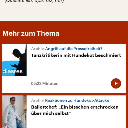
(
Quellen: lkn, dpa, faz, ndr)
Mehr zum Thema
Angriff auf die Pressefreiheit?
Tanzkritikerin mit Hundekot beschmiert
05:23 Minuten
Reaktionen zu Hundekot-Attacke
Ballettchef: „Ein bisschen erschrocken
über mich selbst“