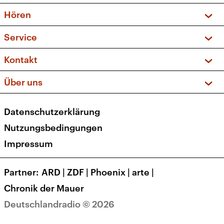
Vorschau und Rückschau
Hören
Sendungen und Podcasts
Livestream
Service
Musikliste
Frequenzen (UKW + DAB+)
FAQ
Kontakt
Kakadu – Das Kinderprogramm
Apps
Archiv
Hörerservice
Über uns
Newsletter
Social Media
Deutschlandradio
RSS
Datenschutzerklärung
Presse
Veranstaltungen
Nutzungsbedingungen
Karriere
Impressum
Transparenz
Korrekturen und Richtigstellungen
Partner
ARD
|
ZDF
|
Phoenix
|
arte
|
Barrierefreiheit
Chronik der Mauer
Deutschlandradio © 2026