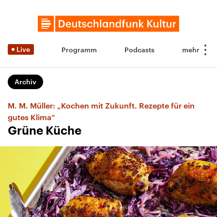
Live
Programm
Podcasts
Archiv
M. M. Müller: „Kochen mit Zukunft. Rezepte für ein
gutes Klima“
Grüne Küche