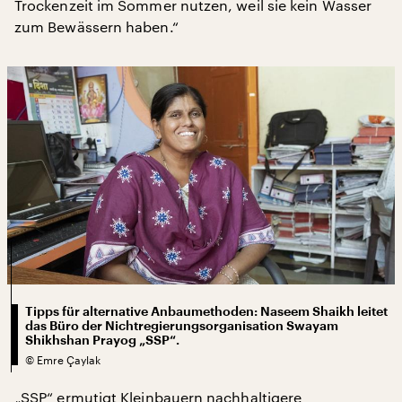
Trockenzeit im Sommer nutzen, weil sie kein Wasser
zum Bewässern haben.“
Tipps für alternative Anbaumethoden: Naseem Shaikh leitet
das Büro der Nichtregierungsorganisation Swayam
Shikhshan Prayog „SSP“.
©
Emre Çaylak
„SSP“ ermutigt Kleinbauern nachhaltigere