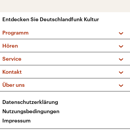
Entdecken Sie Deutschlandfunk Kultur
Programm
Vorschau und Rückschau
Hören
Sendungen und Podcasts
Livestream
Service
Musikliste
Frequenzen (UKW + DAB+)
FAQ
Kontakt
Kakadu – Das Kinderprogramm
Apps
Archiv
Hörerservice
Über uns
Newsletter
Social Media
Deutschlandradio
RSS
Datenschutzerklärung
Presse
Veranstaltungen
Nutzungsbedingungen
Karriere
Impressum
Transparenz