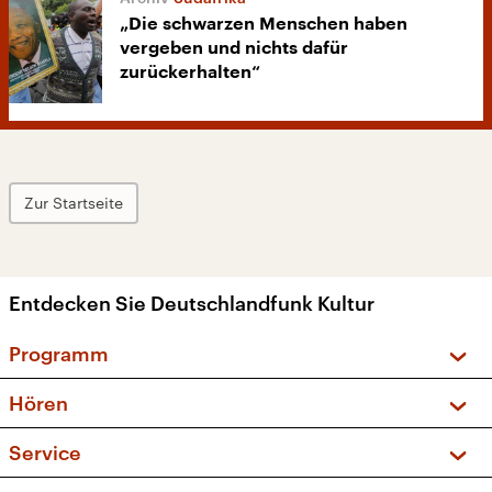
„Die schwarzen Menschen haben
vergeben und nichts dafür
zurückerhalten“
Zur Startseite
Entdecken Sie Deutschlandfunk Kultur
Programm
Vorschau und Rückschau
Hören
Sendungen und Podcasts
Livestream
Service
Musikliste
Frequenzen (UKW + DAB+)