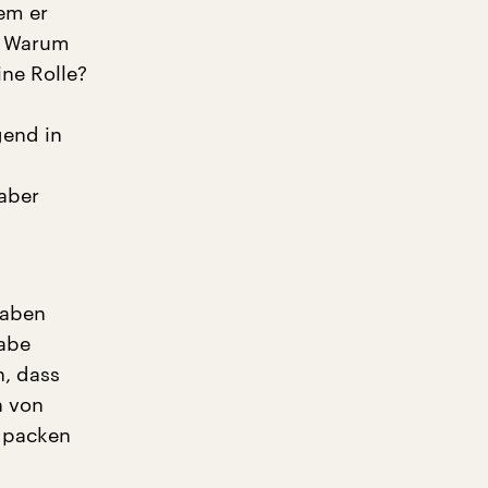
dem er
t: Warum
ine Rolle?
gend in
aber
haben
gabe
n, dass
h von
 packen