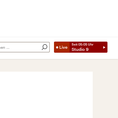
Seit
05:05
Uhr
Live
Studio 9