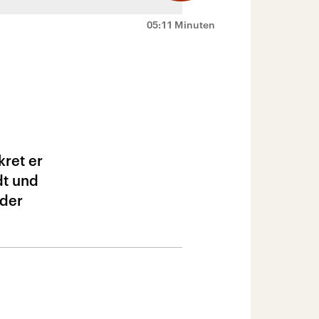
05:11 Minuten
kret er
dt und
 der