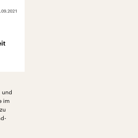
.09.2021
it
n und
e im
 zu
ad-