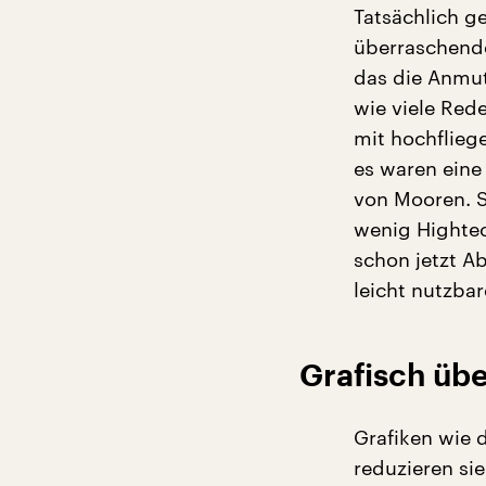
Tatsächlich g
überraschende
das die Anmut
wie viele Red
mit hochflieg
es waren eine
von Mooren. S
wenig Hightec
schon jetzt A
leicht nutzbar
Grafisch üb
Grafiken wie d
reduzieren si