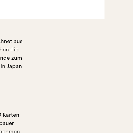
chnet aus
ühen die
Wende zum
 in Japan
0 Karten
ubauer
r nehmen