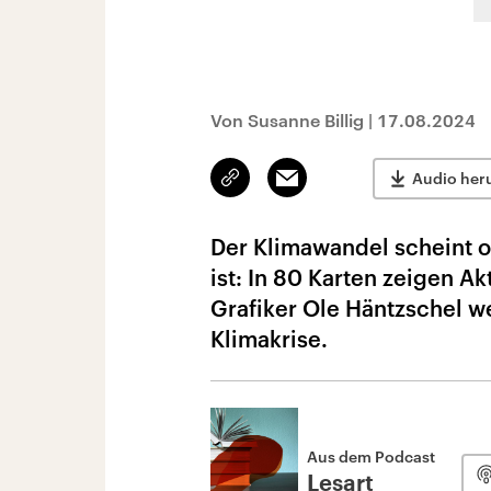
Von Susanne Billig
|
17.08.2024
Link
Email
Audio her
kopieren/teilen
Der Klimawandel scheint of
ist: In 80 Karten zeigen Ak
Grafiker Ole Häntzschel w
Klimakrise.
Aus dem Podcast
Lesart