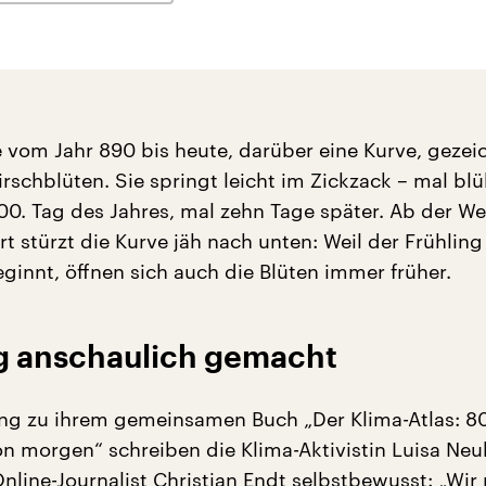
e vom Jahr 890 bis heute, darüber eine Kurve, gezei
rschblüten. Sie springt leicht im Zickzack – mal bl
00. Tag des Jahres, mal zehn Tage später. Ab der 
t stürzt die Kurve jäh nach unten: Weil der Frühling
ginnt, öffnen sich auch die Blüten immer früher.
 anschaulich gemacht
tung zu ihrem gemeinsamen Buch „Der Klima-Atlas: 8
von morgen“ schreiben die Klima-Aktivistin Luisa Ne
Online-Journalist Christian Endt selbstbewusst: „Wi