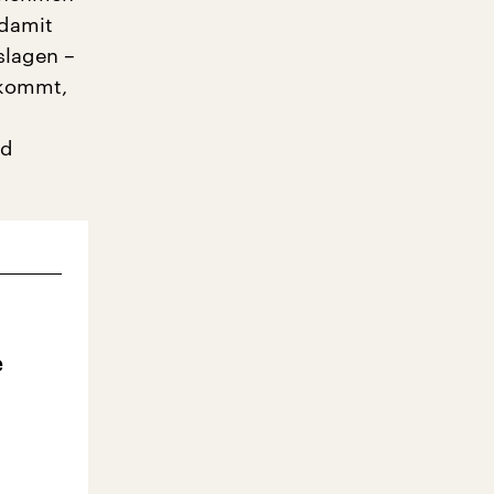
 damit
slagen –
u kommt,
nd
e