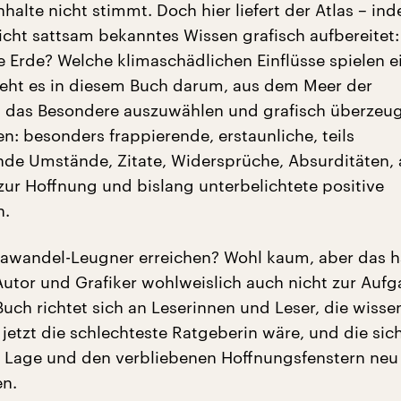
halte nicht stimmt. Doch hier liefert der Atlas – in
icht sattsam bekanntes Wissen grafisch aufbereite
ie Erde? Welche klimaschädlichen Einflüsse spielen e
eht es in diesem Buch darum, aus dem Meer der
 das Besondere auszuwählen und grafisch überzeu
n: besonders frappierende, erstaunliche, teils
e Umstände, Zitate, Widersprüche, Absurditäten, 
zur Hoffnung und bislang unterbelichtete positive
n.
mawandel-Leugner erreichen? Wohl kaum, aber das 
 Autor und Grafiker wohlweislich auch nicht zur Auf
uch richtet sich an Leserinnen und Leser, die wisse
etzt die schlechteste Ratgeberin wäre, und die sic
 Lage und den verbliebenen Hoffnungsfenstern neu
en.