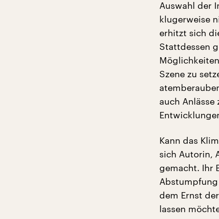
Auswahl der In
klugerweise n
erhitzt sich d
Stattdessen g
Möglichkeiten
Szene zu setze
atemberaubend
auch Anlässe 
Entwicklunge
Kann das Kli
sich Autorin,
gemacht. Ihr B
Abstumpfung j
dem Ernst der
lassen möcht