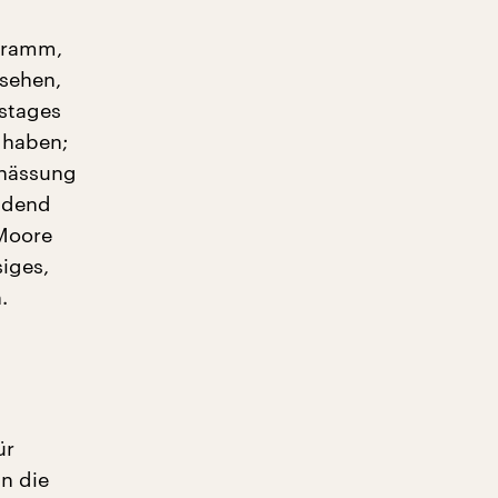
gramm,
 sehen,
estages
 haben;
rnässung
indend
 Moore
iges,
.
ür
n die