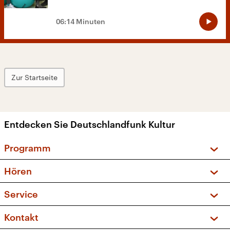
06:14 Minuten
Zur Startseite
Entdecken Sie Deutschlandfunk Kultur
Programm
Vorschau und Rückschau
Hören
Sendungen und Podcasts
Livestream
Service
Musikliste
Frequenzen (UKW + DAB+)
FAQ
Kontakt
Kakadu – Das Kinderprogramm
Apps