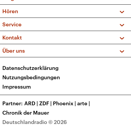
Vorschau und Rückschau
Hören
Sendungen und Podcasts
Livestream
Service
Musikliste
Frequenzen (UKW + DAB+)
FAQ
Kontakt
Kakadu – Das Kinderprogramm
Apps
Archiv
Hörerservice
Über uns
Newsletter
Social Media
Deutschlandradio
RSS
Datenschutzerklärung
Presse
Veranstaltungen
Nutzungsbedingungen
Karriere
Impressum
Transparenz
Korrekturen und Richtigstellungen
Partner
ARD
|
ZDF
|
Phoenix
|
arte
|
Barrierefreiheit
Chronik der Mauer
Deutschlandradio © 2026