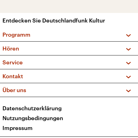
Entdecken Sie Deutschlandfunk Kultur
Programm
Vorschau und Rückschau
Hören
Sendungen und Podcasts
Livestream
Service
Musikliste
Frequenzen (UKW + DAB+)
FAQ
Kontakt
Kakadu – Das Kinderprogramm
Apps
Archiv
Hörerservice
Über uns
Newsletter
Social Media
Deutschlandradio
RSS
Datenschutzerklärung
Presse
Veranstaltungen
Nutzungsbedingungen
Karriere
Impressum
Transparenz