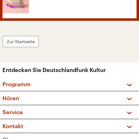
Zur Startseite
Entdecken Sie Deutschlandfunk Kultur
Programm
Vorschau und Rückschau
Hören
Sendungen und Podcasts
Livestream
Service
Musikliste
Frequenzen (UKW + DAB+)
FAQ
Kontakt
Kakadu – Das Kinderprogramm
Apps
Archiv
Hörerservice