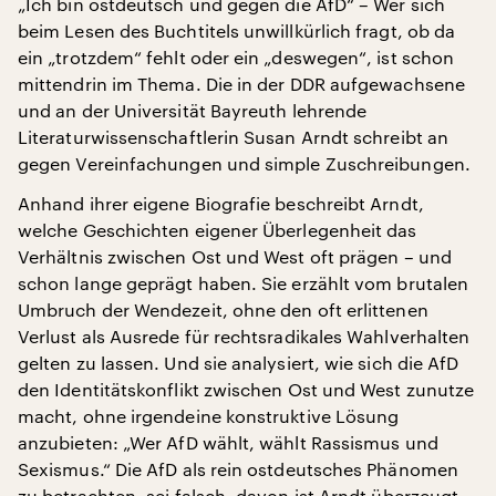
„Ich bin ostdeutsch und gegen die AfD“ – Wer sich
beim Lesen des Buchtitels unwillkürlich fragt, ob da
ein „trotzdem“ fehlt oder ein „deswegen“, ist schon
mittendrin im Thema. Die in der DDR aufgewachsene
und an der Universität Bayreuth lehrende
Literaturwissenschaftlerin Susan Arndt schreibt an
gegen Vereinfachungen und simple Zuschreibungen.
Anhand ihrer eigene Biografie beschreibt Arndt,
welche Geschichten eigener Überlegenheit das
Verhältnis zwischen Ost und West oft prägen – und
schon lange geprägt haben. Sie erzählt vom brutalen
Umbruch der Wendezeit, ohne den oft erlittenen
Verlust als Ausrede für rechtsradikales Wahlverhalten
gelten zu lassen. Und sie analysiert, wie sich die AfD
den Identitätskonflikt zwischen Ost und West zunutze
macht, ohne irgendeine konstruktive Lösung
anzubieten: „Wer AfD wählt, wählt Rassismus und
Sexismus.“ Die AfD als rein ostdeutsches Phänomen
zu betrachten, sei falsch, davon ist Arndt überzeugt.