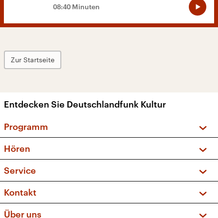
08:40 Minuten
Zur Startseite
Entdecken Sie Deutschlandfunk Kultur
Programm
Vorschau und Rückschau
Hören
Sendungen und Podcasts
Livestream
Service
Musikliste
Frequenzen (UKW + DAB+)
FAQ
Kontakt
Kakadu – Das Kinderprogramm
Apps
Archiv
Hörerservice
Über uns