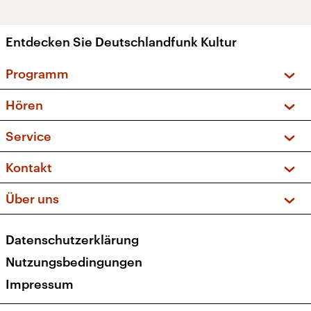
Entdecken Sie Deutschlandfunk Kultur
Programm
Vorschau und Rückschau
Hören
Sendungen und Podcasts
Livestream
Service
Musikliste
Frequenzen (UKW + DAB+)
FAQ
Kontakt
Kakadu – Das Kinderprogramm
Apps
Archiv
Hörerservice
Über uns
Newsletter
Social Media
Deutschlandradio
RSS
Datenschutzerklärung
Presse
Veranstaltungen
Nutzungsbedingungen
Karriere
Impressum
Transparenz