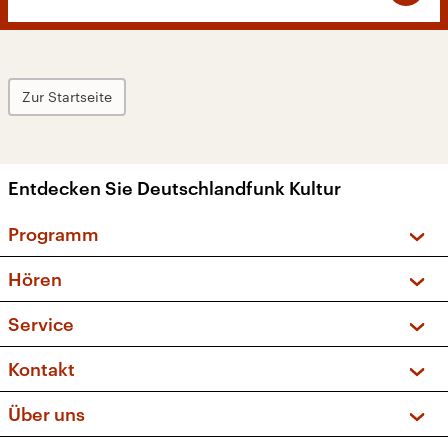
Zur Startseite
Entdecken Sie Deutschlandfunk Kultur
Programm
Vorschau und Rückschau
Hören
Sendungen und Podcasts
Livestream
Service
Musikliste
Frequenzen (UKW + DAB+)
FAQ
Kontakt
Kakadu – Das Kinderprogramm
Apps
Archiv
Hörerservice
Über uns
Newsletter
Social Media