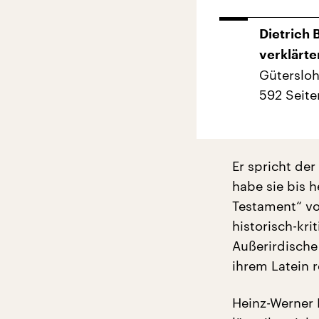
Dietrich 
verklärt
Gütersloh
592 Seite
Er spricht der
habe sie bis h
Testament“ vo
historisch-kr
Außerirdische
ihrem Latein 
Heinz-Werner K