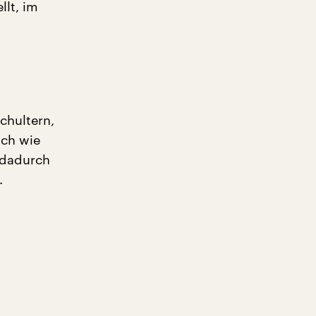
llt, im
chultern,
ich wie
e dadurch
.