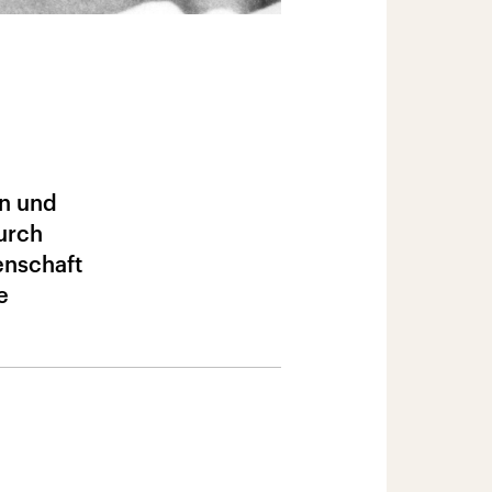
en und
urch
enschaft
e