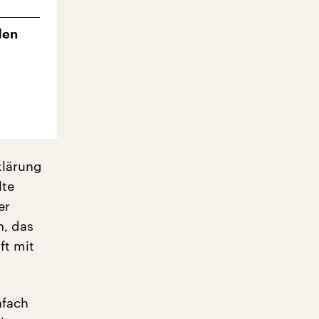
den
klärung
lte
er
h, das
ft mit
nfach