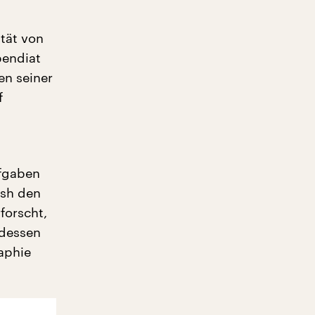
ität von
pendiat
en seiner
f
ufgaben
rsh den
forscht,
 dessen
aphie