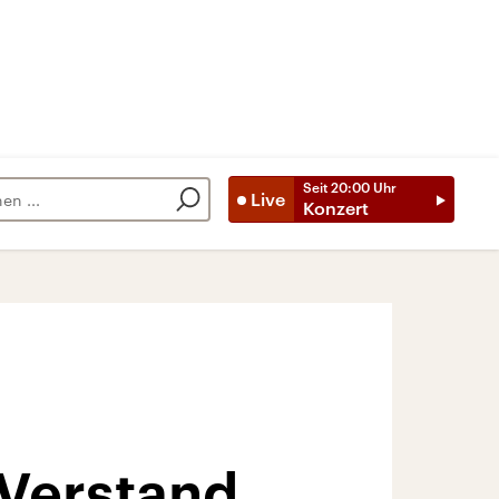
Seit
20:00
Uhr
Live
Konzert
 Verstand