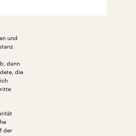
hen und
stanz
ab, dann
dete, die
sich
ritte
rität
che
f der