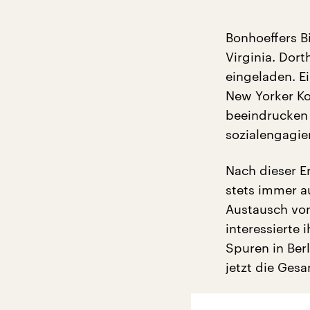
Bonhoeffers B
Virginia. Dort
eingeladen. E
New Yorker Kol
beeindrucken 
sozialengagie
Nach dieser E
stets immer a
Austausch von
interessierte 
Spuren in Ber
jetzt die Ges