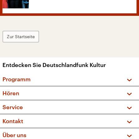
Zur Startseite
Entdecken Sie Deutschlandfunk Kultur
Programm
Vorschau und Rückschau
Hören
Sendungen und Podcasts
Livestream
Service
Musikliste
Frequenzen (UKW + DAB+)
FAQ
Kontakt
Kakadu – Das Kinderprogramm
Apps
Archiv
Hörerservice
Über uns
Newsletter