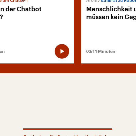
e um ChatGPT
Ethikrat zu Robot
n der Chatbot
Menschlichkeit 
?
müssen kein Geg
ten
03:11 Minuten