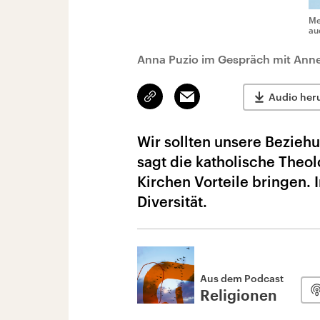
Me
au
Anna Puzio im Gespräch mit Ann
Link
Email
Audio her
kopieren/teilen
Wir sollten unsere Beziehu
sagt die katholische Theo
Kirchen Vorteile bringen. 
Diversität.
Aus dem Podcast
Religionen