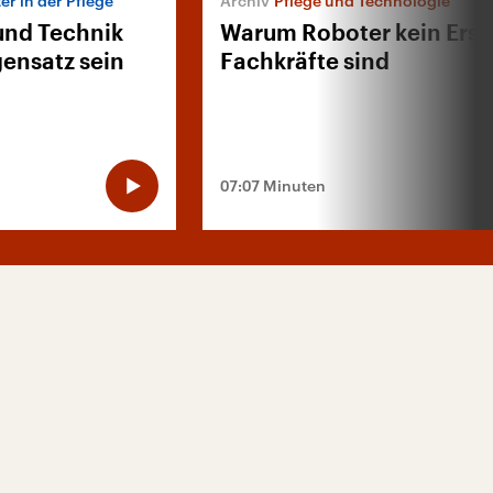
er in der Pflege
Pflege und Technologie
und Technik
Warum Roboter kein Ersat
ensatz sein
Fachkräfte sind
07:07 Minuten