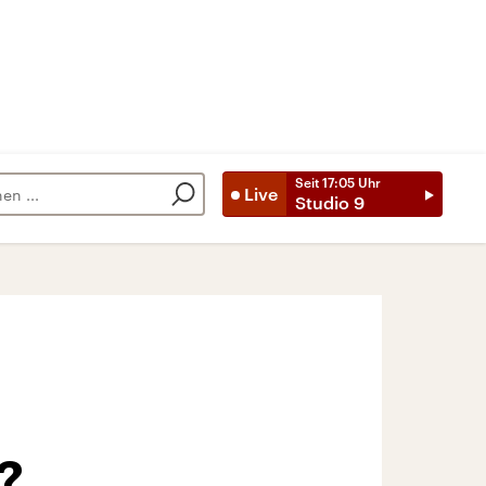
Seit
17:05
Uhr
Live
Studio 9
?