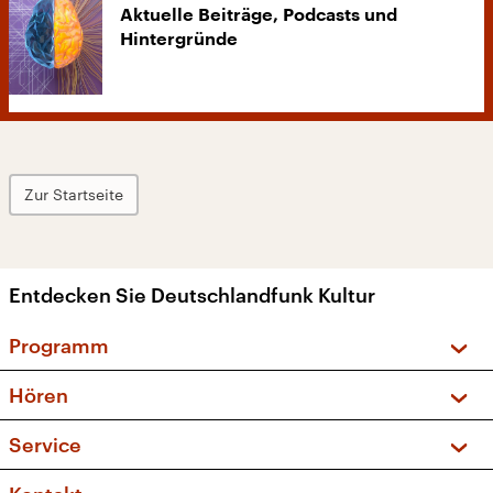
Aktuelle Beiträge, Podcasts und
Hintergründe
Zur Startseite
Entdecken Sie Deutschlandfunk Kultur
Programm
Vorschau und Rückschau
Hören
Sendungen und Podcasts
Livestream
Service
Musikliste
Frequenzen (UKW + DAB+)
FAQ
Kakadu – Das Kinderprogramm