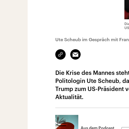
Di
US
Ute Scheub im Gespräch mit Fra
Link
Email
kopieren/teilen
Die Krise des Mannes ste
Politologin Ute Scheub, da
Trump zum US-Präsident ve
Aktualität.
Aus dem Podcast