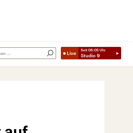
Seit
06:05
Uhr
Live
Studio 9
 auf