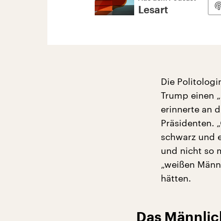
Lesart
Die Politolog
Trump einen „R
erinnerte an 
Präsidenten. 
schwarz und er
und nicht so m
„weißen Männe
hätten.
Das Männlic