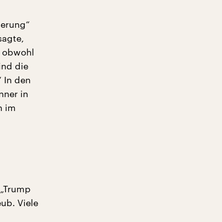
merung“
sagte,
e, obwohl
ind die
 In den
nner in
h im
 „Trump
eub. Viele