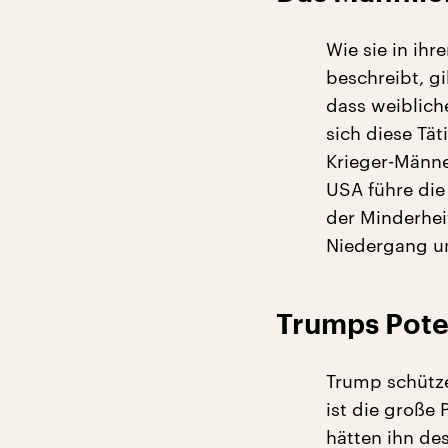
Wie sie in ih
beschreibt, gi
dass weibliche
sich diese Tät
Krieger-Männe
USA führe die
der Minderhei
Niedergang u
Trumps Pot
Trump schütze
ist die große 
hätten ihn de