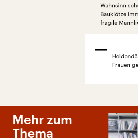
Wahnsinn schüt
Bauklötze imm
fragile Männli
Heldendä
Frauen ge
Mehr zum
Thema