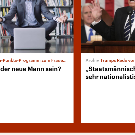
-Punkte-Programm zum Frauentag
Trumps Rede vo
l der neue Mann sein?
„Staatsmännisc
sehr nationalist