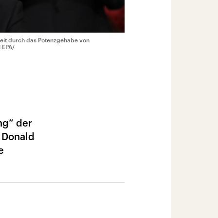
hkeit durch das Potenzgehabe von
l EPA/
ng“ der
n Donald
e