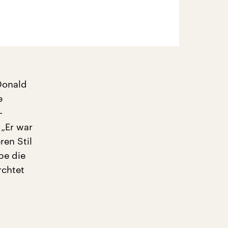
Donald
e
-
 „Er war
ren Stil
be die
rchtet