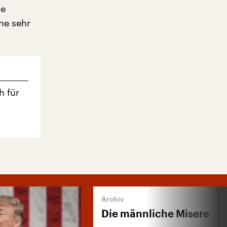
ne
ne sehr
 für
Die männliche Misere