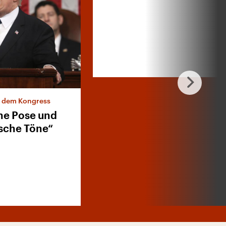
r dem Kongress
he Pose und
ische Töne“